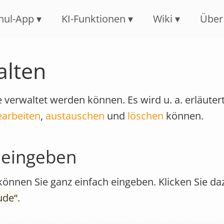
Navigation überspringen
hul-App
KI-Funktionen
Wiki
Über
alten
verwaltet werden können. Es wird u. a. erläutert
earbeiten
,
austauschen
und
löschen
können.
 eingeben
önnen Sie ganz einfach eingeben. Klicken Sie da
ude
.