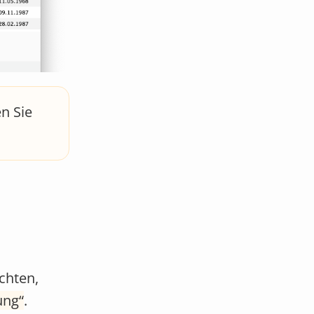
n Sie
chten,
ung
.