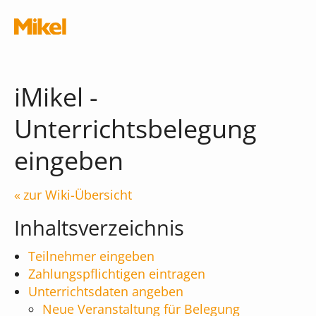
Navigation überspringen
iMikel -
Unterrichtsbelegung
eingeben
Module
zur Wiki-Übersicht
Die Musikschul-App
Schnittstellen
Inhaltsverzeichnis
Chatbot
Teilnehmer eingeben
Was kostet die App?
Terminal
Zahlungspflichtigen eintragen
Unterrichtsdaten angeben
iMikel
Verwaltungsassistent
Neue Veranstaltung für Belegung
Versionshinweise