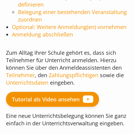
Online-Formulare
definieren
Unser Team
Belegung einer bestehenden Veranstaltung
Musikschul-App
Bildgenerierung
zuordnen
Cloudversion
Optional: Weitere Anmeldung(en) vornehmen
Unser Gebäude
Anmeldung abschließen
für Administratoren
Textbearbeitung
Server mieten
Zum Alltag Ihrer Schule gehört es, dass sich
Das sagen unsere Kunden
Teilnehmer für Unterricht anmelden. Hierzu
für Webdesigner
Preisübersicht
können Sie über den Anmeldeassistenten den
Was kostet iMikel?
Teilnehmer
, den
Zahlungspflichtigen
sowie die
Unterrichtsdaten
eingeben.
Versionshinweise
Tutorial als Video ansehen
Eine neue Unterrichtsbelegung können Sie ganz
einfach in der Unterrichtsverwaltung eingeben.