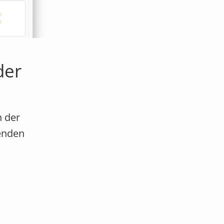
der
n der
genden