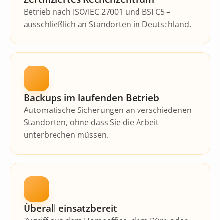
Online-Formulare
Betrieb nach ISO/IEC 27001 und BSI C5 –
Unser Team
Musikschul-App
ausschließlich an Standorten in Deutschland.
Bildgenerierung
Cloudversion
Unser Gebäude
für Administratoren
Textbearbeitung
Server mieten
Das sagen unsere Kunden
Backups im laufenden Betrieb
für Webdesigner
Preisübersicht
Automatische Sicherungen an verschiedenen
Was kostet iMikel?
Standorten, ohne dass Sie die Arbeit
unterbrechen müssen.
Versionshinweise
Überall einsatzbereit