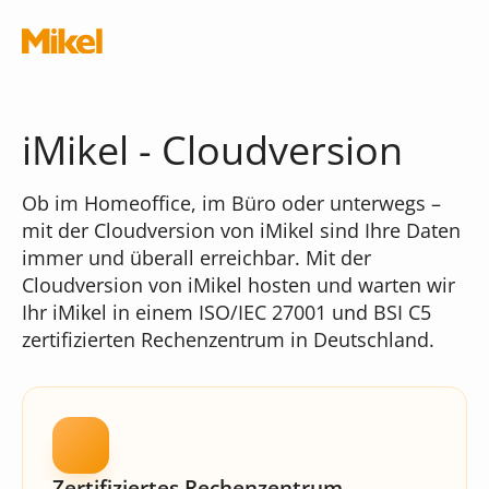
Navigation überspringen
iMikel - Cloudversion
Ob im Homeoffice, im Büro oder unterwegs –
mit der Cloudversion von iMikel sind Ihre Daten
Module
immer und überall erreichbar. Mit der
Cloudversion von iMikel hosten und warten wir
Die Musikschul-App
Ihr iMikel in einem ISO/IEC 27001 und BSI C5
Schnittstellen
zertifizierten Rechenzentrum in Deutschland.
Chatbot
Was kostet die App?
Terminal
iMikel
Verwaltungsassistent
Versionshinweise
Zertifiziertes Rechenzentrum